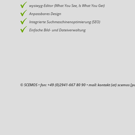
wysiwyg-Editor (What You See, Is What You Get)
Anpassbares Design
Integrierte Suchmaschinenoptimierung (SEO)
Einfache Bild- und Dateiverwaltung
© SCEMOS • fon: +49 (0)2941-667 80 90 • mail: kontakt (at) scemos [p